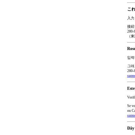
これ
入力
接続
28
（東
Ro
입력
그래
280
supp
Este
Verif
Se vo
ou Ca
supp
Đây 