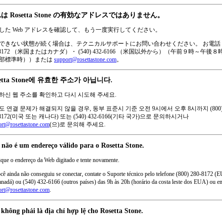
は Rosetta Stone の有効なアドレスではありません。
した Web アドレスを確認して、もう一度実行してください。
できない状態が続く場合は、テクニカルサポートにお問い合わせください。 お電話 (8
0-8172 （米国またはカナダ）・ (540) 432-6166 （米国以外から）（午前９時～午後８
部標準時））または
support@rosettastone.com
。
setta Stone에 유효한 주소가 아닙니다.
하신 웹 주소를 확인하고 다시 시도해 주세요.
도 연결 문제가 해결되지 않을 경우, 동부 표준시 기준 오전 9시에서 오후 8시까지 (800
-8172(미국 또는 캐나다) 또는 (540) 432-6166(기타 국가)으로 문의하시거나
ort@rosettastone.com
(으)로 문의해 주세요.
 não é um endereço válido para o Rosetta Stone.
ique o endereço da Web digitado e tente novamente.
cê ainda não conseguiu se conectar, contate o Suporte técnico pelo telefone (800) 280-8172 (
nadá) ou (540) 432-6166 (outros países) das 9h às 20h (horário da costa leste dos EUA) ou e
ort@rosettastone.com
.
không phải là địa chỉ hợp lệ cho Rosetta Stone.