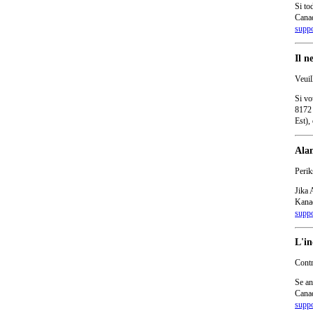
Si to
Canad
supp
Il n
Veuil
Si vo
8172 
Est),
Alam
Perik
Jika 
Kanad
supp
L'in
Contr
Se an
Canad
supp