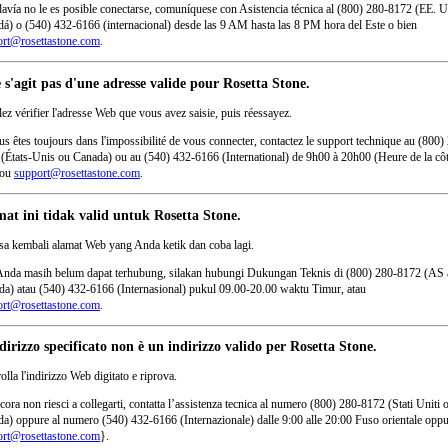
davía no le es posible conectarse, comuníquese con Asistencia técnica al (800) 280-8172 (EE. 
á) o (540) 432-6166 (internacional) desde las 9 AM hasta las 8 PM hora del Este o bien
ort@rosettastone.com
.
e s'agit pas d'une adresse valide pour Rosetta Stone.
lez vérifier l'adresse Web que vous avez saisie, puis réessayez.
us êtes toujours dans l'impossibilité de vous connecter, contactez le support technique au (800)
(États-Unis ou Canada) ou au (540) 432-6166 (International) de 9h00 à 20h00 (Heure de la cô
 ou
support@rosettastone.com
.
at ini tidak valid untuk Rosetta Stone.
sa kembali alamat Web yang Anda ketik dan coba lagi.
Anda masih belum dapat terhubung, silakan hubungi Dukungan Teknis di (800) 280-8172 (AS 
a) atau (540) 432-6166 (Internasional) pukul 09.00-20.00 waktu Timur, atau
ort@rosettastone.com
.
dirizzo specificato non è un indirizzo valido per Rosetta Stone.
olla l'indirizzo Web digitato e riprova.
cora non riesci a collegarti, contatta l’assistenza tecnica al numero (800) 280-8172 (Stati Uniti 
a) oppure al numero (540) 432-6166 (Internazionale) dalle 9:00 alle 20:00 Fuso orientale opp
ort@rosettastone.com
}.