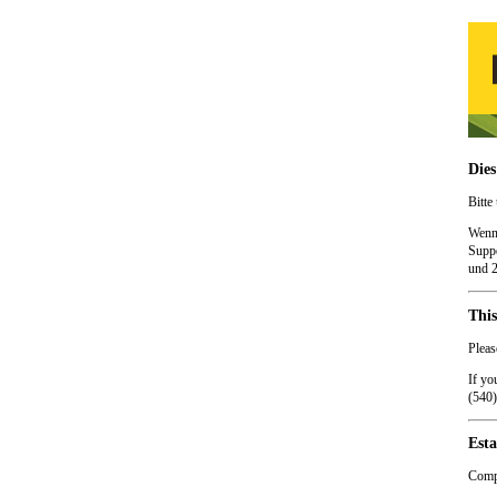
Dies
Bitte
Wenn 
Suppo
und 2
This
Pleas
If yo
(540)
Esta
Compr