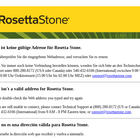
 ist keine gültige Adresse für Rosetta Stone.
 überprüfen Sie die eingegebene Webadresse, und versuchen Sie es erneut.
Sie immer noch keine Verbindung herstellen können, wenden Sie sich bitte an den Technische
rt unter 800-280-8172 (USA oder Canada) oder 540-432-6166 (International) zwischen 9.00
0.00 Uhr Ostküstenzeit (15.00 Uhr bis 02.00 Uhr MEZ) oder
support@rosettastone.com
.
 isn't a valid address for Rosetta Stone.
e double-check the Web address you typed and try again.
u are still unable to connect, please contact Technical Support at (800) 280-8172 (US or Canada
 432-6166 (International) from 9 AM - 8 PM Eastern time, or
support@rosettastone.com
.
 no es una dirección válida para Rosetta Stone.
uebe la dirección web que escribió y vuelva a intentarlo.